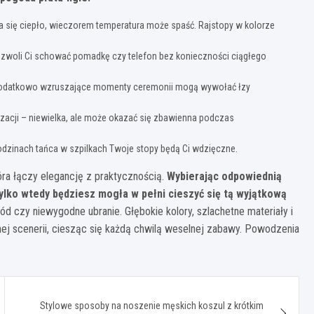
da się ciepło, wieczorem temperatura może spaść. Rajstopy w kolorze
pozwoli Ci schować pomadkę czy telefon bez konieczności ciągłego
 dodatkowo wzruszające momenty ceremonii mogą wywołać łzy
zacji – niewielka, ale może okazać się zbawienna podczas
odzinach tańca w szpilkach Twoje stopy będą Ci wdzięczne.
óra łączy elegancję z praktycznością.
Wybierając odpowiednią
ylko wtedy będziesz mogła w pełni cieszyć się tą wyjątkową
łód czy niewygodne ubranie. Głębokie kolory, szlachetne materiały i
nej scenerii, ciesząc się każdą chwilą weselnej zabawy. Powodzenia
Stylowe sposoby na noszenie męskich koszul z krótkim