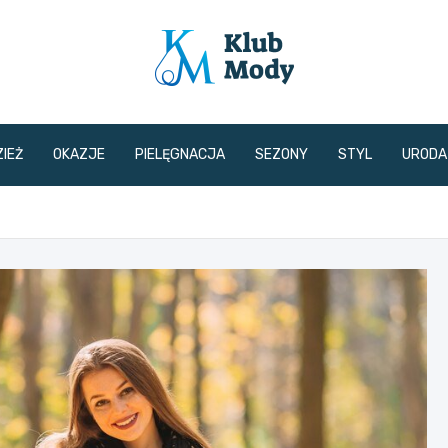
klubmody.pl
IEŻ
OKAZJE
PIELĘGNACJA
SEZONY
STYL
URODA