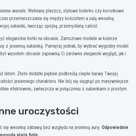
sienne wesele. Wełniany płaszcz, stylowe bolerko czy koronkowe
dczas przemieszczania się między kościołem a salą weselną.
wojej sukienki, tworząc spójną, przemyślaną całość.
ożyć eleganckie botki na obcasie. Zamszowe modele w kolorze
się z jesienną sukienką. Pamiętaj jednak, by wybrać wygodny model
byt wysokim obcasie zapewnią Ci zarówno elegancki wygląd, jak i
iż latem. Złote dodatki pięknie podkreślą ciepłe barwy Twojej
całości jesiennego charakteru. Nie bój się sięgnąć po masywniejsze
ególnie efektownie, zwłaszcza w połączeniu z sukienkami o prostym
enne uroczystości
ć się weselną zabawą bez względu na jesienną aurę.
Odpowiednie
ogoda płata figle.