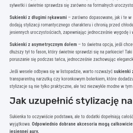
sylwetki i świetnie sprawdza się zarówno na formalnych uroczysto
Sukienki z długimi rękawami
– zarówno dopasowane, jak i te w 
dodają stylizacji romantycznego charakteru i chronią przed chłod
jesiennych uroczystościach, zapewniając jednocześnie wygodę i
Sukienki z asymetrycznym dołem
– to świetna opcja, jeśli chc
dłuższy tył to fason, który świetnie sprawdzi się na parkiecie! Ta
poruszanie się podczas tańca, jednocześnie zachowując eleganck
Jeśli wesele odbywa się w listopadzie, warto rozważyć
sukienki
transparentną narzutką czy koronkowym bolerkiem, które dodadzą
stylizacje są nie tylko praktyczne, ale też niezwykle modne w tym
Jak uzupełnić stylizację n
Sukienka to oczywiście podstawa, ale to dodatki dopełniają cało
wyjątkowa.
Odpowiednio dobrane akcesoria mogą całkowicie o
jesiennej aury.