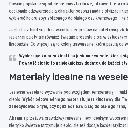
Równie popularne są
odcienie musztardowe, rdzawe i terakot
doskonale odzwierciedlają charakter sezonu i nadają stylizacji ni
wybierać koloru zbyt zbliżonego do białego czy kremowego – te
Jeśli lubisz bardziej stonowane kolory, postaw na
butelkową ziele
jesiennej palety, ale również świetnie prezentują się w sztuczn
listopadzie. Co więcej, są to kolory uniwersalne, które pasują do 
Wybierając kolor sukienki na jesienne wesele, kieruj się 
Pewność siebie to najpiękniejszy dodatek do każdej styl
Materiały idealne na wesele
Jesienne wesela to wyzwanie pod względem temperatury – ranki i
ciepło.
Wybór odpowiedniego materiału jest kluczowy dla Tw
zadecydować o tym, czy będziesz bawić się do białego rana, 
Aksamit
przeżywa prawdziwy renesans i jest idealnym wyborem na
nie tylko świetnie utrzymuje ciepło, ale też dodaje każdej stylizac