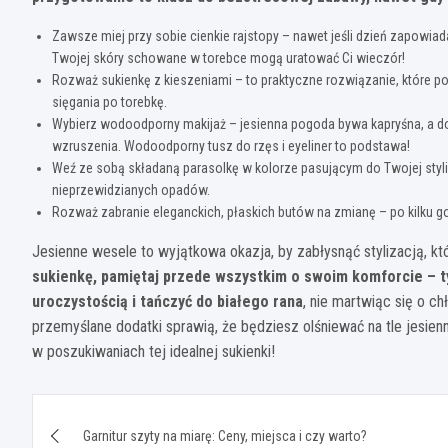
Zawsze miej przy sobie cienkie rajstopy – nawet jeśli dzień zapowia
Twojej skóry schowane w torebce mogą uratować Ci wieczór!
Rozważ sukienkę z kieszeniami – to praktyczne rozwiązanie, które 
sięgania po torebkę.
Wybierz wodoodporny makijaż – jesienna pogoda bywa kapryśna, a
wzruszenia. Wodoodporny tusz do rzęs i eyeliner to podstawa!
Weź ze sobą składaną parasolkę w kolorze pasującym do Twojej styli
nieprzewidzianych opadów.
Rozważ zabranie eleganckich, płaskich butów na zmianę – po kilku g
Jesienne wesele to wyjątkowa okazja, by zabłysnąć stylizacją, kt
sukienkę, pamiętaj przede wszystkim o swoim komforcie – t
uroczystością i tańczyć do białego rana
, nie martwiąc się o ch
przemyślane dodatki sprawią, że będziesz olśniewać na tle jesien
w poszukiwaniach tej idealnej sukienki!
Nawigacja
Garnitur szyty na miarę: Ceny, miejsca i czy warto?