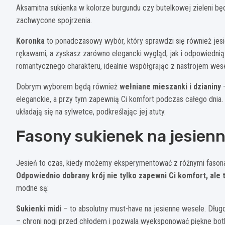
Aksamitna sukienka w kolorze burgundu czy butelkowej zieleni b
zachwycone spojrzenia.
Koronka
to ponadczasowy wybór, który sprawdzi się również jes
rękawami, a zyskasz zarówno elegancki wygląd, jak i odpowiedni
romantycznego charakteru, idealnie współgrając z nastrojem wese
Dobrym wyborem będą również
wełniane mieszanki i dzianiny
–
eleganckie, a przy tym zapewnią Ci komfort podczas całego dnia.
układają się na sylwetce, podkreślając jej atuty.
Fasony sukienek na jesienne
Jesień to czas, kiedy możemy eksperymentować z różnymi fasonam
Odpowiednio dobrany krój nie tylko zapewni Ci komfort, ale t
modne są:
Sukienki midi
– to absolutny must-have na jesienne wesele. Długo
– chroni nogi przed chłodem i pozwala wyeksponować piękne botk