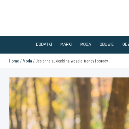
Skip
to
content
DODATKI
MARKI
MODA
OBUWIE
ODZ
Home
Moda
Jesienne sukienki na wesele: trendy i porady