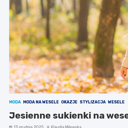
MODA
MODA NA WESELE
OKAZJE
STYLIZACJA
WESELE
Jesienne sukienki na wese
13 grudnia 2025
Klaudia Milewska