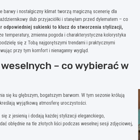
łe barwy i nostalgiczny klimat tworzą magiczną scenerię dla
ździernikowy ślub przyjaciółki i stanęłam przed dylematem – co
 odpowiedniej sukienki to klucz do stworzenia stylizacji,
e temperatury, zmienna pogoda i charakterystyczna kolorystyka
odzielę się z Tobą najgorętszymi trendami i praktycznymi
wując przy tym komfort i nienaganny wygląd.
 weselnych – co wybierać w
enia się ku głębszym, bogatszym barwom. W tym sezonie królują
dkreślają wyjątkową atmosferę uroczystości.
się z jesienią i dodają każdej stylizacji eleganckiego,
ć obłędnie na tle złotych liści podczas weselnej sesji zdjęciowej,