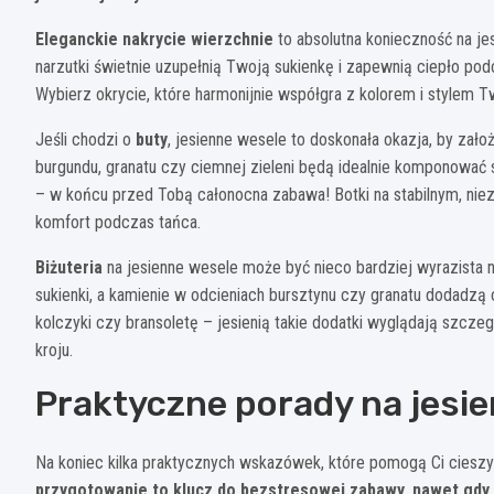
Eleganckie nakrycie wierzchnie
to absolutna konieczność na je
narzutki świetnie uzupełnią Twoją sukienkę i zapewnią ciepło po
Wybierz okrycie, które harmonijnie współgra z kolorem i stylem T
Jeśli chodzi o
buty
, jesienne wesele to doskonała okazja, by zał
burgundu, granatu czy ciemnej zieleni będą idealnie komponować 
– w końcu przed Tobą całonocna zabawa! Botki na stabilnym, niez
komfort podczas tańca.
Biżuteria
na jesienne wesele może być nieco bardziej wyrazista n
sukienki, a kamienie w odcieniach bursztynu czy granatu dodadzą 
kolczyki czy bransoletę – jesienią takie dodatki wyglądają szcz
kroju.
Praktyczne porady na jesi
Na koniec kilka praktycznych wskazówek, które pomogą Ci cieszy
przygotowanie to klucz do bezstresowej zabawy, nawet gdy p