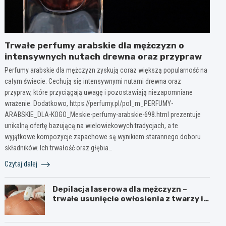
Trwałe perfumy arabskie dla mężczyzn o
intensywnych nutach drewna oraz przypraw
Perfumy arabskie dla mężczyzn zyskują coraz większą popularność na
całym świecie. Cechują się intensywnymi nutami drewna oraz
przypraw, które przyciągają uwagę i pozostawiają niezapomniane
wrażenie. Dodatkowo, https://perfumy.pl/pol_m_PERFUMY-
ARABSKIE_DLA-KOGO_Meskie-perfumy-arabskie-698.html prezentuje
unikalną ofertę bazującą na wielowiekowych tradycjach, a te
wyjątkowe kompozycje zapachowe są wynikiem starannego doboru
składników. Ich trwałość oraz głębia…
Czytaj dalej
Depilacja laserowa dla mężczyzn –
trwałe usunięcie owłosienia z twarzy i
ciała