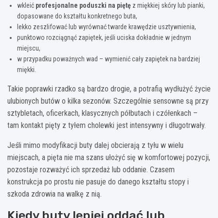
wkleić
profesjonalne poduszki na piętę
z miękkiej skóry lub pianki,
dopasowane do kształtu konkretnego buta,
lekko zeszlifować lub wyrównać twarde krawędzie usztywnienia,
punktowo rozciągnąć zapiętek, jeśli uciska dokładnie w jednym
miejscu,
w przypadku poważnych wad – wymienić cały zapiętek na bardziej
miękki.
Takie poprawki rzadko są bardzo drogie, a potrafią wydłużyć życie
ulubionych butów o kilka sezonów. Szczególnie sensowne są przy
sztybletach, oficerkach, klasycznych półbutach i czółenkach –
tam kontakt pięty z tyłem cholewki jest intensywny i długotrwały.
Jeśli mimo modyfikacji buty dalej obcierają z tyłu w wielu
miejscach, a pięta nie ma szans ułożyć się w komfortowej pozycji,
pozostaje rozważyć ich sprzedaż lub oddanie. Czasem
konstrukcja po prostu nie pasuje do danego kształtu stopy i
szkoda zdrowia na walkę z nią.
Kiedy buty lepiej oddać lub