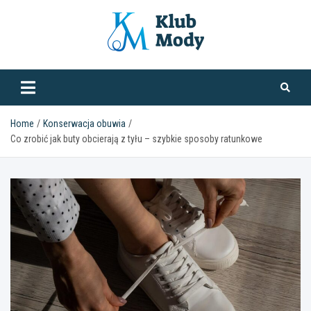
Skip
to
content
klubmody.pl
Home
Konserwacja obuwia
Co zrobić jak buty obcierają z tyłu – szybkie sposoby ratunkowe