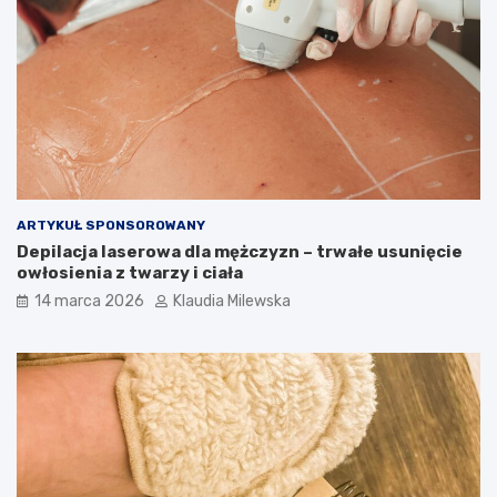
t
b
o
ó
?
r
d
l
a
k
a
ż
d
e
ARTYKUŁ SPONSOROWANY
g
Depilacja laserowa dla mężczyzn – trwałe usunięcie
o
owłosienia z twarzy i ciała
14 marca 2026
Klaudia Milewska