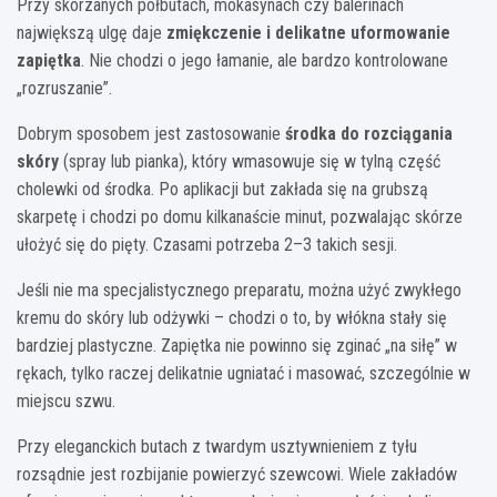
Przy skórzanych półbutach, mokasynach czy balerinach
największą ulgę daje
zmiękczenie i delikatne uformowanie
zapiętka
. Nie chodzi o jego łamanie, ale bardzo kontrolowane
„rozruszanie”.
Dobrym sposobem jest zastosowanie
środka do rozciągania
skóry
(spray lub pianka), który wmasowuje się w tylną część
cholewki od środka. Po aplikacji but zakłada się na grubszą
skarpetę i chodzi po domu kilkanaście minut, pozwalając skórze
ułożyć się do pięty. Czasami potrzeba 2–3 takich sesji.
Jeśli nie ma specjalistycznego preparatu, można użyć zwykłego
kremu do skóry lub odżywki – chodzi o to, by włókna stały się
bardziej plastyczne. Zapiętka nie powinno się zginać „na siłę” w
rękach, tylko raczej delikatnie ugniatać i masować, szczególnie w
miejscu szwu.
Przy eleganckich butach z twardym usztywnieniem z tyłu
rozsądnie jest rozbijanie powierzyć szewcowi. Wiele zakładów