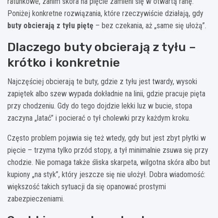
ratunkowe, zanim skóra na pięcie zamieni się w otwartą ranę.
Poniżej konkretne rozwiązania, które rzeczywiście działają, gdy
buty obcierają z tyłu piętę
– bez czekania, aż „same się ułożą”.
Dlaczego buty obcierają z tyłu –
krótko i konkretnie
Najczęściej obcierają te buty, gdzie z tyłu jest twardy, wysoki
zapiętek albo szew wypada dokładnie na linii, gdzie pracuje pięta
przy chodzeniu. Gdy do tego dojdzie lekki luz w bucie, stopa
zaczyna „latać” i pocierać o tył cholewki przy każdym kroku.
Często problem pojawia się też wtedy, gdy but jest zbyt płytki w
pięcie – trzyma tylko przód stopy, a tył minimalnie zsuwa się przy
chodzie. Nie pomaga także śliska skarpeta, wilgotna skóra albo but
kupiony „na styk”, który jeszcze się nie ułożył. Dobra wiadomość:
większość takich sytuacji da się opanować prostymi
zabezpieczeniami.