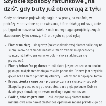
Szybkie sposoby ratunkowe „na
dziś”, gdy buty już obcierają z tyłu
Kiedy obcieranie pojawia się nagle – w pracy, na mieście, w
podróży – potrzebne są rozwiązania, które działają od razu, a nie
po tygodniu noszenia. Wiele z nich nie wymaga specjalistycznych
akcesoriów, tylko rzeczy, które często są pod ręką.
Plaster na piętę
– klasyczny (najlepiej tkaninowy) plaster naklejony na
suchą skórę od razu odcina tarcie. Warto zakleić miejsce trochę
szerzej, niż faktyczne ognisko bólu – skóra i tak będzie się
przesuwać.
Plastry żelowe/na pęcherze
– jeśli skóra już jest zaczerwieniona lub
pęknięta, taki plaster działa jak miękka poduszka. Dobrze jest przykleić
go jeszcze zanim pęcherz się otworzy – wtedy znosi najwięcej tarcia.
Druga, cienka skarpetka
– prowizoryczny, ale skuteczny sposób.
Skarpetka przesuwa się po skarpetce, a nie pięta po bucie. Dobrze
działa przy obuwiu sportowym, trekkingowym i roboczym.
Podklejenie wnętrza buta
– jeśli jest pod ręką plaster, taśma
materiałowa albo nawet plaster bez opatrunku, można przykleić go od