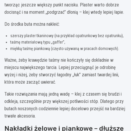
tworząc jeszcze większy punkt nacisku. Plaster warto dobrze
docisnąć i na moment „podgrzać” dłonią – klej wtedy lepiej łapie.
Do środka buta można nakleić:
szerszy plaster tkaninowy (na przykład opatrunkowy bez opatrunku),
taśmę materiałową typu „gaffer”,
miękką taśmę piankową (często używaną w pracach domowych).
Ważne, żeby krawędzie taśmy nie kończyły się dokładnie w
miejscu największego tarcia. Lepiej przeciągnąć je odrobinę
wyżej i niżej, żeby stworzyć łagodny „łuk” zamiast twardej linii,
która może zacząć uwierać.
Takie rozwiązania mają jedną wadę – klej z czasem się brudzi i
odkleja, szczególnie przy większej potliwości stóp. Dlatego przy
butach noszonych codziennie lepiej docelowo przejść na bardziej
trwałe akcesoria.
Nakładki żelowe i piankowe – dłuższe