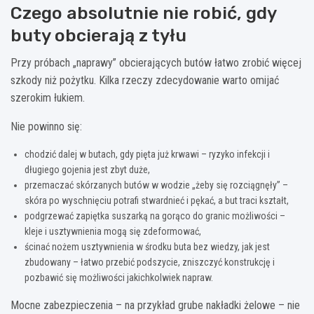
Czego absolutnie nie robić, gdy
buty obcierają z tyłu
Przy próbach „naprawy” obcierających butów łatwo zrobić więcej
szkody niż pożytku. Kilka rzeczy zdecydowanie warto omijać
szerokim łukiem.
Nie powinno się:
chodzić dalej w butach, gdy pięta już krwawi – ryzyko infekcji i
długiego gojenia jest zbyt duże,
przemaczać skórzanych butów w wodzie „żeby się rozciągnęły” –
skóra po wyschnięciu potrafi stwardnieć i pękać, a but traci kształt,
podgrzewać zapiętka suszarką na gorąco do granic możliwości –
kleje i usztywnienia mogą się zdeformować,
ścinać nożem usztywnienia w środku buta bez wiedzy, jak jest
zbudowany – łatwo przebić podszycie, zniszczyć konstrukcję i
pozbawić się możliwości jakichkolwiek napraw.
Mocne zabezpieczenia – na przykład grube nakładki żelowe – nie