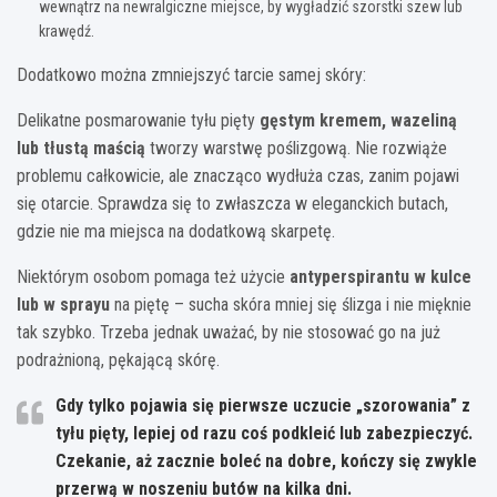
wewnątrz na newralgiczne miejsce, by wygładzić szorstki szew lub
krawędź.
Dodatkowo można zmniejszyć tarcie samej skóry:
Delikatne posmarowanie tyłu pięty
gęstym kremem, wazeliną
lub tłustą maścią
tworzy warstwę poślizgową. Nie rozwiąże
problemu całkowicie, ale znacząco wydłuża czas, zanim pojawi
się otarcie. Sprawdza się to zwłaszcza w eleganckich butach,
gdzie nie ma miejsca na dodatkową skarpetę.
Niektórym osobom pomaga też użycie
antyperspirantu w kulce
lub w sprayu
na piętę – sucha skóra mniej się ślizga i nie mięknie
tak szybko. Trzeba jednak uważać, by nie stosować go na już
podrażnioną, pękającą skórę.
Gdy tylko pojawia się pierwsze uczucie „szorowania” z
tyłu pięty, lepiej od razu coś podkleić lub zabezpieczyć.
Czekanie, aż zacznie boleć na dobre, kończy się zwykle
przerwą w noszeniu butów na kilka dni.