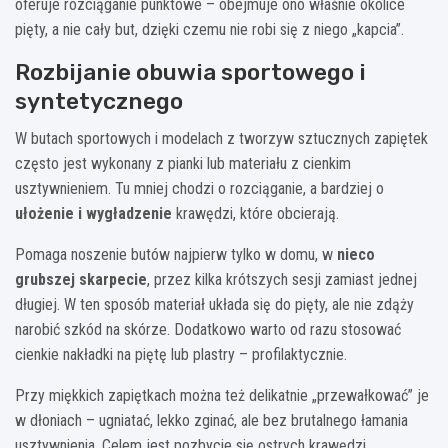
oferuje rozciąganie punktowe – obejmuje ono właśnie okolice
pięty, a nie cały but, dzięki czemu nie robi się z niego „kapcia”.
Rozbijanie obuwia sportowego i
syntetycznego
W butach sportowych i modelach z tworzyw sztucznych zapiętek
często jest wykonany z pianki lub materiału z cienkim
usztywnieniem. Tu mniej chodzi o rozciąganie, a bardziej o
ułożenie i wygładzenie
krawędzi, które obcierają.
Pomaga noszenie butów najpierw tylko w domu, w
nieco
grubszej skarpecie
, przez kilka krótszych sesji zamiast jednej
długiej. W ten sposób materiał układa się do pięty, ale nie zdąży
narobić szkód na skórze. Dodatkowo warto od razu stosować
cienkie nakładki na piętę lub plastry – profilaktycznie.
Przy miękkich zapiętkach można też delikatnie „przewałkować” je
w dłoniach – ugniatać, lekko zginać, ale bez brutalnego łamania
usztywnienia. Celem jest pozbycie się ostrych krawędzi