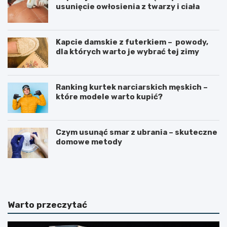
usunięcie owłosienia z twarzy i ciała
Kapcie damskie z futerkiem – powody,
dla których warto je wybrać tej zimy
Ranking kurtek narciarskich męskich –
które modele warto kupić?
Czym usunąć smar z ubrania – skuteczne
domowe metody
K
E
o
k
s
o
m
l
e
o
Warto przeczytać
t
g
y
i
k
c