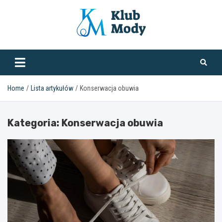
Skip
to
content
klubmody.pl
Home
Lista artykułów
Konserwacja obuwia
Kategoria:
Konserwacja obuwia