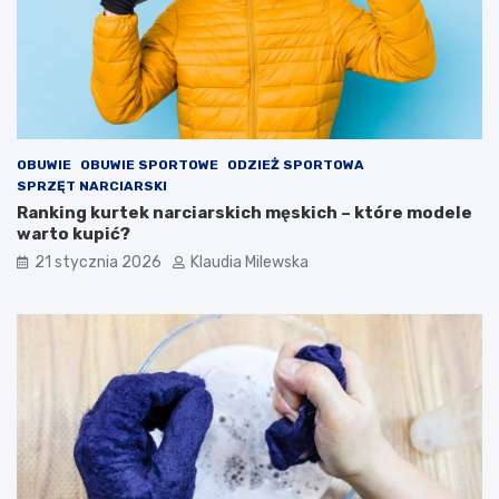
d
l
a
k
a
ż
d
e
OBUWIE
OBUWIE SPORTOWE
ODZIEŻ SPORTOWA
g
SPRZĘT NARCIARSKI
o
Ranking kurtek narciarskich męskich – które modele
warto kupić?
21 stycznia 2026
Klaudia Milewska