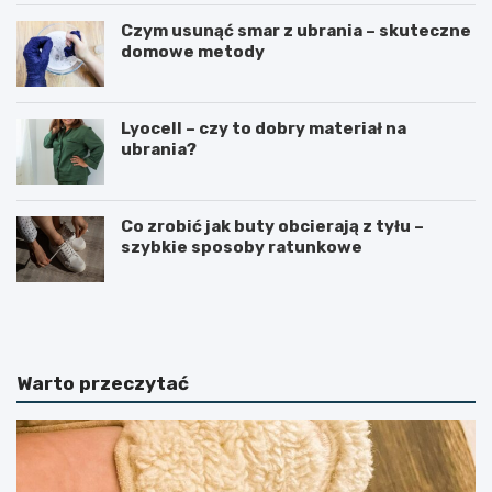
Czym usunąć smar z ubrania – skuteczne
domowe metody
Lyocell – czy to dobry materiał na
ubrania?
Co zrobić jak buty obcierają z tyłu –
szybkie sposoby ratunkowe
K
E
o
k
s
o
m
l
e
o
Warto przeczytać
t
g
y
i
k
c
i
z
w
n
z
e