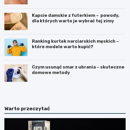
Kapcie damskie z futerkiem – powody,
dla których warto je wybrać tej zimy
Ranking kurtek narciarskich męskich –
które modele warto kupić?
Czym usunąć smar z ubrania – skuteczne
domowe metody
K
E
o
k
s
o
m
l
e
o
Warto przeczytać
t
g
y
i
k
c
i
z