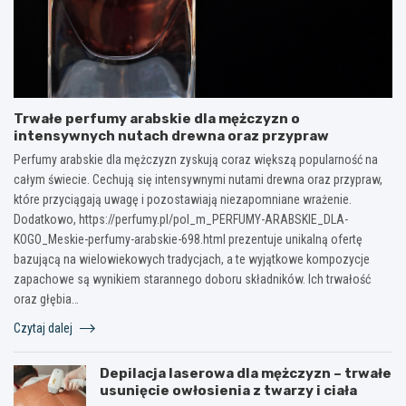
Trwałe perfumy arabskie dla mężczyzn o
intensywnych nutach drewna oraz przypraw
Perfumy arabskie dla mężczyzn zyskują coraz większą popularność na
całym świecie. Cechują się intensywnymi nutami drewna oraz przypraw,
które przyciągają uwagę i pozostawiają niezapomniane wrażenie.
Dodatkowo, https://perfumy.pl/pol_m_PERFUMY-ARABSKIE_DLA-
KOGO_Meskie-perfumy-arabskie-698.html prezentuje unikalną ofertę
bazującą na wielowiekowych tradycjach, a te wyjątkowe kompozycje
zapachowe są wynikiem starannego doboru składników. Ich trwałość
oraz głębia…
Czytaj dalej
Depilacja laserowa dla mężczyzn – trwałe
usunięcie owłosienia z twarzy i ciała