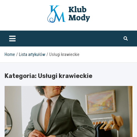
Skip
to
content
klubmody.pl
Home
Lista artykułów
Usługi krawieckie
Kategoria:
Usługi krawieckie