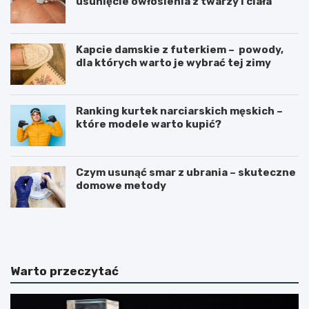
usunięcie owłosienia z twarzy i ciała
Kapcie damskie z futerkiem – powody,
dla których warto je wybrać tej zimy
Ranking kurtek narciarskich męskich –
które modele warto kupić?
Czym usunąć smar z ubrania – skuteczne
domowe metody
K
E
o
k
s
o
m
l
e
o
Warto przeczytać
t
g
y
i
k
c