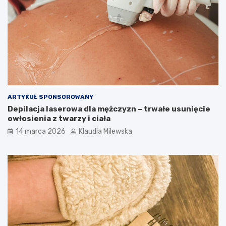
o
ó
?
r
d
l
a
k
a
ż
d
e
ARTYKUŁ SPONSOROWANY
g
Depilacja laserowa dla mężczyzn – trwałe usunięcie
o
owłosienia z twarzy i ciała
14 marca 2026
Klaudia Milewska