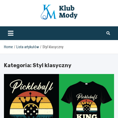
Skip
to
content
klubmody.pl
Home
Lista artykułów
Styl klasyczny
Kategoria:
Styl klasyczny