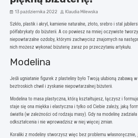
13 października 2022
Klaudia Milewska
Szkło, plastik i akryl, kamienie naturalne, złoto, srebro i stal jubil
półfabrykaty do biżuterii. A co powiesz na mniej oczywiste tworz
niepowtarzalne ozdoby, którymi zachwycisz znajomych na następny
nich możesz wykonać biżuterię zaraz po przeczytaniu artykułu.
Modelina
Jeśli ugniatanie figurek z plasteliny było Twoją ulubioną zabawą
beztroskich chwil i zyskanie niepowtarzalnej biżuterii.
Modelina to masa plastyczna, którą kształtujesz, łączysz i form
staje się ona miękka i elastyczna i tylko od Ciebie zależy, jaką f
światła (w zależności od rodzaju masy). Gdy na modelinę zadziała 
odkształcenia i nie wprowadzisz w niej więcej zmian.
Koraliki z modeliny stworzysz więc bez problemu własnoręcznie, ja