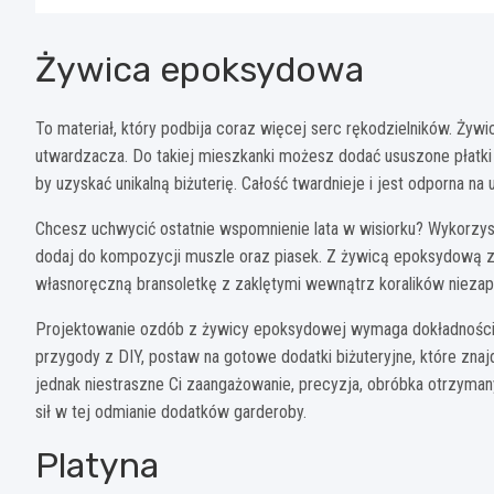
Żywica epoksydowa
To materiał, który podbija coraz więcej serc rękodzielników. Ży
utwardzacza. Do takiej mieszkanki możesz dodać ususzone płatki
by uzyskać unikalną biżuterię. Całość twardnieje i jest odporna na
Chcesz uchwycić ostatnie wspomnienie lata w wisiorku? Wykorzystaj
dodaj do kompozycji muszle oraz piasek. Z żywicą epoksydową za
własnoręczną bransoletkę z zaklętymi wewnątrz koralików niezap
Projektowanie ozdób z żywicy epoksydowej wymaga dokładności, c
przygody z DIY, postaw na gotowe dodatki biżuteryjne, które znajdz
jednak niestraszne Ci zaangażowanie, precyzja, obróbka otrzyman
sił w tej odmianie dodatków garderoby.
Platyna