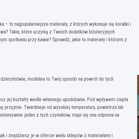
erska – to najpopularniejsze materiały, z których wykonuje się koraliki i
ywa? Takie, które uczynią z Twoich dodatków biżuteryjnych
m spotkaniu przy kawie? Sprawdź, jakie to materiały i którymi z
 w dzieciństwie, modelina to Twój sposób na powrót do tych
ujesz jej kształty wedle własnego upodobania. Pod wpływem ciepła
ormę przyjmie. Twardnieje od wysokiej temperatury, powietrza lub
intensywnie jeden z tych czynników, staje się ona odporna na
k i znajdziesz je w ofercie wielu sklepów z materiałami i