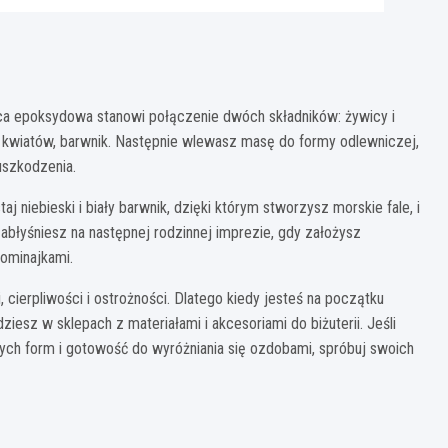
wica epoksydowa stanowi połączenie dwóch składników: żywicy i
 kwiatów, barwnik. Następnie wlewasz masę do formy odlewniczej,
 uszkodzenia.
 niebieski i biały barwnik, dzięki którym stworzysz morskie fale, i
błyśniesz na następnej rodzinnej imprezie, gdy założysz
ominajkami.
ierpliwości i ostrożności. Dlatego kiedy jesteś na początku
iesz w sklepach z materiałami i akcesoriami do biżuterii. Jeśli
ych form i gotowość do wyróżniania się ozdobami, spróbuj swoich