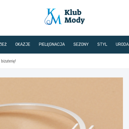
klubmody.pl
IEŻ
OKAZJE
PIELĘGNACJA
SEZONY
STYL
URODA
biżuterię!