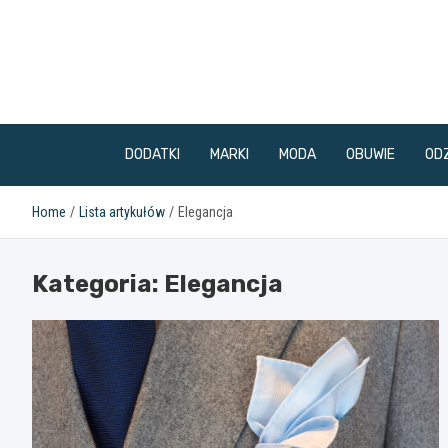
Skip
to
content
DODATKI
MARKI
MODA
OBUWIE
ODZ
Home
Lista artykułów
Elegancja
Kategoria:
Elegancja