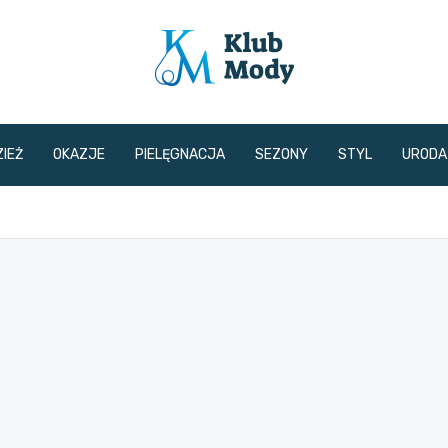
klubmody.pl
IEŻ
OKAZJE
PIELĘGNACJA
SEZONY
STYL
URODA