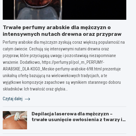
Trwałe perfumy arabskie dla mężczyzn o
intensywnych nutach drewna oraz przypraw
Perfumy arabskie dla mężczyzn zyskują coraz większą popularność na
całym świecie. Cechują się intensywnymi nutami drewna oraz
przypraw, które przyciągają uwagę i pozostawiają niezapomniane
wrażenie. Dodatkowo, https://perfumy.pl/pol_m_PERFUMY-
ARABSKIE_DLA-KOGO_Meskie-perfumy-arabskie-698.html prezentuje
unikalną ofertę bazującą na wielowiekowych tradycjach, a te
wyjątkowe kompozycje zapachowe są wynikiem starannego doboru
składników. Ich trwałość oraz głębia…
Czytaj dalej
Depilacja laserowa dla mężczyzn –
trwałe usunięcie owłosienia z twarzy i
ciała