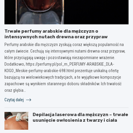
Trwałe perfumy arabskie dla mężczyzn o
intensywnych nutach drewna oraz przypraw
Perfumy arabskie dla mężczyzn zyskują coraz większą popularność na
całym świecie. Cechują się intensywnymi nutami drewna oraz przypraw,
które przyciągają uwagę i pozostawiają niezapomniane wrażenie.
Dodatkowo, https://perfumy.pl/pol_m_PERFUMY-ARABSKIE_DLA-
KOGO_Meskie-perfumy-arabskie-698.html prezentuje unikalną ofertę
bazującą na wielowiekowych tradycjach, a te wyjątkowe kompozycje
zapachowe są wynikiem starannego doboru składników. Ich trwałość
oraz głębia…
Czytaj dalej
Depilacja laserowa dla mężczyzn – trwałe
usunięcie owłosienia z twarzy i ciała