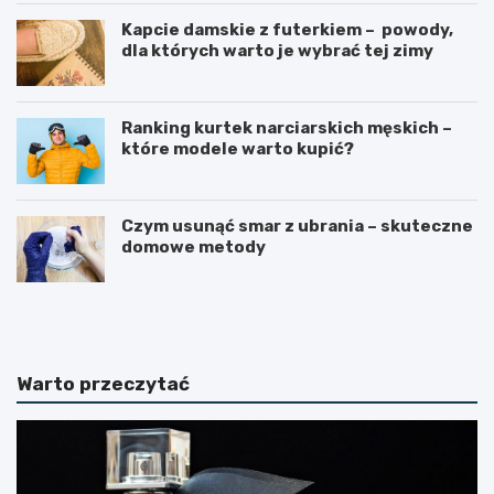
Kapcie damskie z futerkiem – powody,
dla których warto je wybrać tej zimy
Ranking kurtek narciarskich męskich –
które modele warto kupić?
Czym usunąć smar z ubrania – skuteczne
domowe metody
K
E
o
k
s
o
m
l
e
o
Warto przeczytać
t
g
y
i
k
c
i
z
w
n
z
e