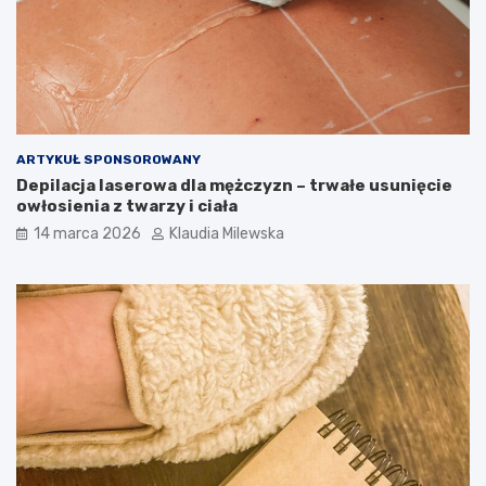
d
l
a
k
a
ż
d
e
ARTYKUŁ SPONSOROWANY
g
Depilacja laserowa dla mężczyzn – trwałe usunięcie
o
owłosienia z twarzy i ciała
14 marca 2026
Klaudia Milewska